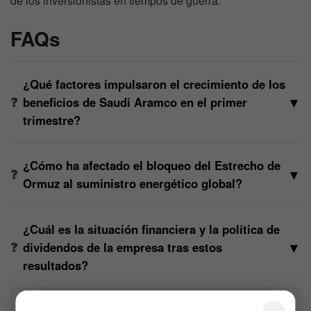
de los inversionistas en tiempos de guerra.
FAQs
¿Qué factores impulsaron el crecimiento de los
▼
beneficios de Saudi Aramco en el primer
trimestre?
¿Cómo ha afectado el bloqueo del Estrecho de
▼
Ormuz al suministro energético global?
¿Cuál es la situación financiera y la política de
▼
dividendos de la empresa tras estos
resultados?
Descargo de responsabilidad: Toda la información 