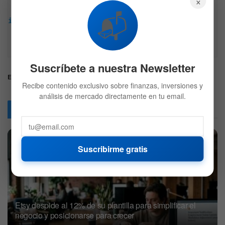
×
encontrada en Bitfinanzas es dada con la mejor 
📬
intención, esta no representa ninguna recomendación 
de inversión y es solo para fines informativos. 
Recuerda hacer siempre tu propia investigación.
Suscríbete a nuestra Newsletter
Etiquetas:
Mercados
Petróleo
SaudiAramco
SLB
Recibe contenido exclusivo sobre finanzas, inversiones y
análisis de mercado directamente en tu email.
Articulos
Relacionados
Suscribirme gratis
Etsy despide al 12% de su plantilla para simplificar el
negocio y posicionarse para crecer