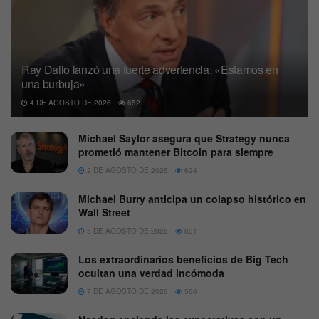
Ray Dalio lanzó una fuerte advertencia: «Estamos en
una burbuja»
4 DE AGOSTO DE 2026
652
Michael Saylor asegura que Strategy nunca
prometió mantener Bitcoin para siempre
2 DE AGOSTO DE 2026
624
Michael Burry anticipa un colapso histórico en
Wall Street
5 DE AGOSTO DE 2026
831
Los extraordinarios beneficios de Big Tech
ocultan una verdad incómoda
7 DE AGOSTO DE 2026
566