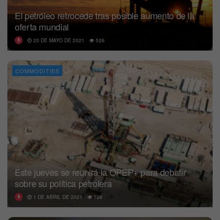
El petróleo retrocede tras posible aumento de la
oferta mundial
20 DE MAYO DE 2021
526
COMMODITIES
Este jueves se reunirá la OPEP+ para debatir
sobre su política petrolera
1 DE ABRIL DE 2021
526