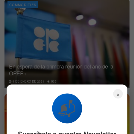
COMMODITIES
En espera de la primera reunión del año de la
OPEP+
4 DE ENERO DE 2021
539
×
COMMODITIES
📬
Suscríbete a nuestra Newsletter