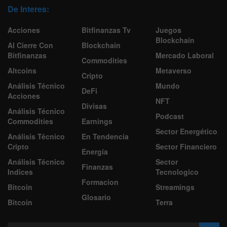
De Interes:
Acciones
Bitfinanzas Tv
Juegos
Blockchain
Al Cierre Con
Blockchain
Bitfinanzas
Mercado Laboral
Commodities
Altcoins
Metaverso
Cripto
Análisis Técnico
Mundo
DeFi
Acciones
NFT
Divisas
Análisis Técnico
Podcast
Commodities
Earnings
Sector Energético
Análisis Técnico
En Tendencia
Cripto
Sector Financiero
Energía
Análisis Técnico
Sector
Finanzas
Indices
Tecnologico
Formacion
Bitcoin
Streamings
Glosario
Bitcoin
Terra