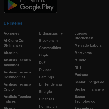
De Interes:
Acciones
Bitfinanzas Tv
Juegos
Blockchain
Al Cierre Con
Blockchain
Bitfinanzas
Mercado Laboral
Commodities
Altcoins
Metaverso
Cripto
Análisis Técnico
Mundo
DeFi
Acciones
NFT
Divisas
Análisis Técnico
Podcast
Commodities
Earnings
Sector Energético
Análisis Técnico
En Tendencia
Cripto
Sector Financiero
Energía
Análisis Técnico
Sector
Finanzas
Indices
Tecnologico
Formacion
Bitcoin
Streamings