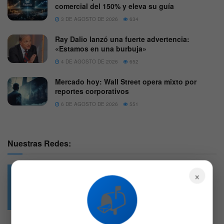
comercial del 150% y eleva su guía
3 DE AGOSTO DE 2026
634
Ray Dalio lanzó una fuerte advertencia:
«Estamos en una burbuja»
4 DE AGOSTO DE 2026
652
Mercado hoy: Wall Street opera mixto por
reportes corporativos
6 DE AGOSTO DE 2026
551
Nuestras Redes:
×
📬
49.6k
4.7k
Followers
Followers