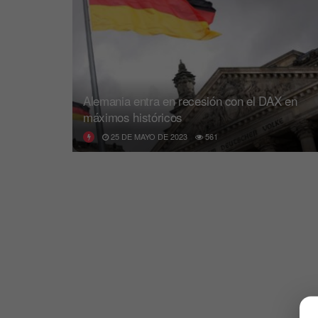
Alemania entra en recesión con el DAX en
máximos históricos
25 DE MAYO DE 2023
561