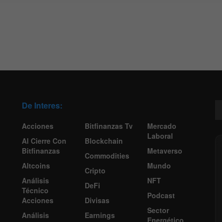
De Interes:
Acciones
Bitfinanzas Tv
Mercado
Laboral
Al Cierre Con
Blockchain
Bitfinanzas
Metaverso
Commodities
Altcoins
Mundo
Cripto
Análisis
NFT
DeFi
Técnico
Podcast
Acciones
Divisas
Sector
Análisis
Earnings
Energético