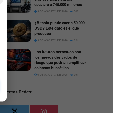
×
escalará a 745.000 millones
3 DE AGOSTO DE 2026
548
¿Bitcoin puede caer a 50.000
USD? Este dato es el que
preocupa
3 DE AGOSTO DE 2026
621
Los futuros perpetuos son
los nuevos derivados de
riesgo que podrían amplificar
colapsos bursátiles
6 DE AGOSTO DE 2026
551
Nuestras Redes: