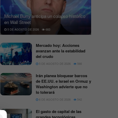
Michael Burry anticipa un colapso histórico
en Wall Street
5 DE AGOSTO DE 2026
683
Mercado hoy: Acciones
avanzan ante la estabilidad
del crudo
5 DE AGOSTO DE 2026
566
Irán planea bloquear barcos
de EE.UU. e Israel en Ormuz y
Washington advierte que no
lo tolerará
6 DE AGOSTO DE 2026
542
El gasto de capital de las
grandes tecnológicas