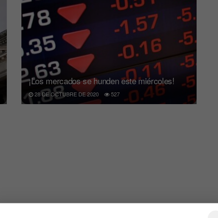
¡Los mercados se hunden este miércoles!
28 DE OCTUBRE DE 2020
527