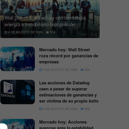
Wall Street: Preapertura con tecnología,
energía e inmobiliario bajo presión
4 DE AGOSTO DE 2026
574
Mercado hoy: Wall Street
roza récord por ganancias de
empresas
4 DE AGOSTO DE 2026
546
Las acciones de Datadog
caen a pesar de superar
estimaciones de ganancias y
ser víctima de su propio éxito
6 DE AGOSTO DE 2026
569
Mercado hoy: Acciones
avanzan ante la estabilidad