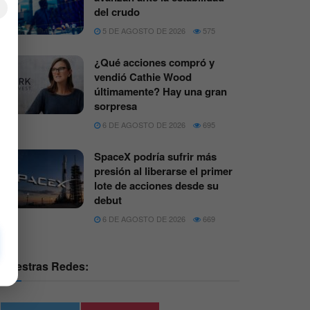
×
del crudo
5 DE AGOSTO DE 2026
575
¿Qué acciones compró y
vendió Cathie Wood
últimamente? Hay una gran
sorpresa
6 DE AGOSTO DE 2026
695
SpaceX podría sufrir más
presión al liberarse el primer
lote de acciones desde su
debut
6 DE AGOSTO DE 2026
669
Nuestras Redes: