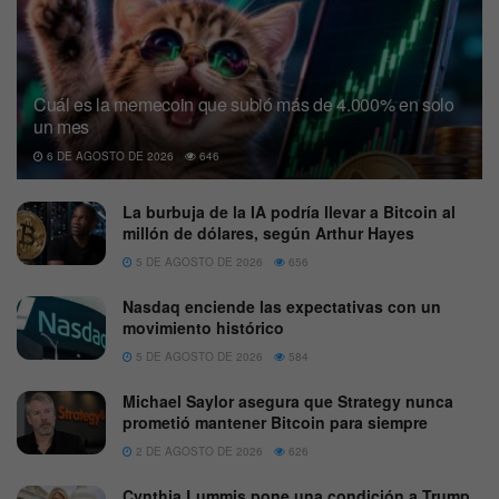
Cuál es la memecoin que subió más de 4.000% en solo
un mes
6 DE AGOSTO DE 2026
646
La burbuja de la IA podría llevar a Bitcoin al
millón de dólares, según Arthur Hayes
5 DE AGOSTO DE 2026
656
Nasdaq enciende las expectativas con un
movimiento histórico
5 DE AGOSTO DE 2026
584
Michael Saylor asegura que Strategy nunca
prometió mantener Bitcoin para siempre
2 DE AGOSTO DE 2026
626
Cynthia Lummis pone una condición a Trump