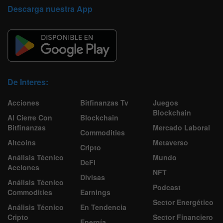
Descarga nuestra App
De Interes:
Acciones
Bitfinanzas Tv
Juegos
Blockchain
Al Cierre Con
Blockchain
Bitfinanzas
Mercado Laboral
Commodities
Altcoins
Metaverso
Cripto
Análisis Técnico
Mundo
DeFi
Acciones
NFT
Divisas
Análisis Técnico
Podcast
Commodities
Earnings
Sector Energético
Análisis Técnico
En Tendencia
Cripto
Sector Financiero
Energía