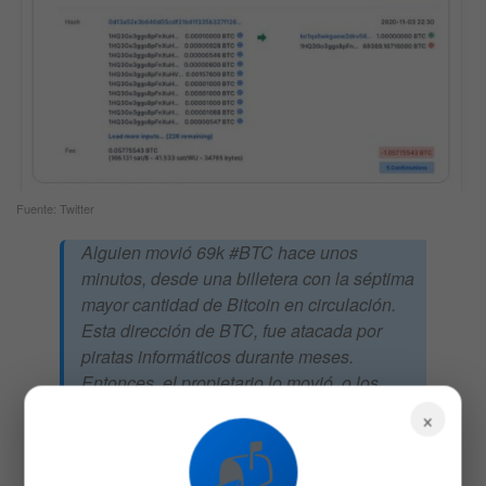
Fuente: Twitter
Alguien movió 69k #BTC hace unos
minutos, desde una billetera con la séptima
mayor cantidad de Bitcoin en circulación.
Esta dirección de BTC, fue atacada por
piratas informáticos durante meses.
Entonces, el propietario lo movió, o los
piratas informáticos?
×
Dirección BTC:
📬
1HQ3Go3ggs8pFnXuHVHRytPCq5fGG8Hb