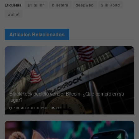
Etiquetas:
$1 billon
billetera
deepweb
Silk Road
wallet
Articulos
Relacionados
BlackRock decidió vender Bitcoin: ¿Qué compró en su
lugar?
7 DE AGOSTO DE 2026
717