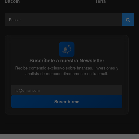
Sector Energético
Análisis Técnico
En Tendencia
Cripto
Sector Financiero
Energía
Análisis Técnico
Sector
Finanzas
Indices
Tecnologico
Formacion
Bitcoin
Streamings
Glosario
Bitcoin
Terra
📬
Suscríbete a nuestra Newsletter
Recibe contenido exclusivo sobre finanzas, inversiones y
análisis de mercado directamente en tu email.