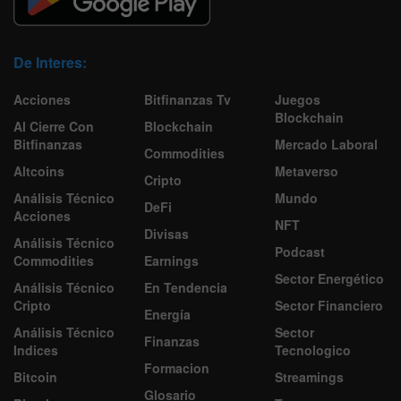
Descarga nuestra App
De Interes:
Acciones
Bitfinanzas Tv
Juegos
Blockchain
Al Cierre Con
Blockchain
Bitfinanzas
Mercado Laboral
Commodities
Altcoins
Metaverso
Cripto
Análisis Técnico
Mundo
DeFi
Acciones
NFT
Divisas
Análisis Técnico
Podcast
Commodities
Earnings