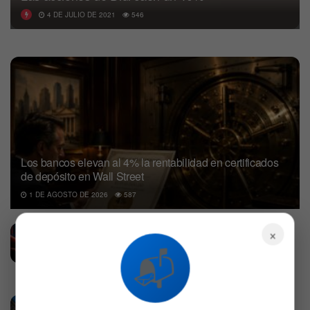
4 DE JULIO DE 2021
546
Los bancos elevan al 4% la rentabilidad en certificados
de depósito en Wall Street
1 DE AGOSTO DE 2026
587
Los futuros perpetuos son los nuevos
×
derivados de riesgo que podrían amplificar
📬
colapsos bursátiles
6 DE AGOSTO DE 2026
559
¿Por qué se disparan las acciones de