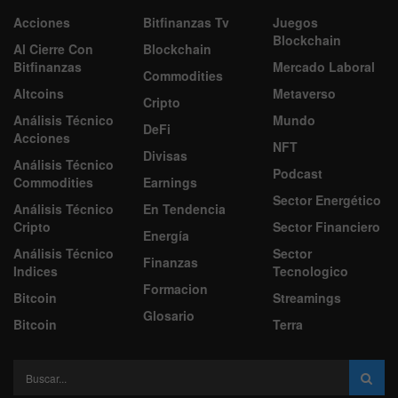
Acciones
Bitfinanzas Tv
Juegos
Blockchain
Al Cierre Con
Blockchain
Bitfinanzas
Mercado Laboral
Commodities
Altcoins
Metaverso
Cripto
Análisis Técnico
Mundo
DeFi
Acciones
NFT
Divisas
Análisis Técnico
Podcast
Commodities
Earnings
Sector Energético
Análisis Técnico
En Tendencia
Cripto
Sector Financiero
Energía
Análisis Técnico
Sector
Finanzas
Indices
Tecnologico
Formacion
Bitcoin
Streamings
Glosario
Bitcoin
Terra