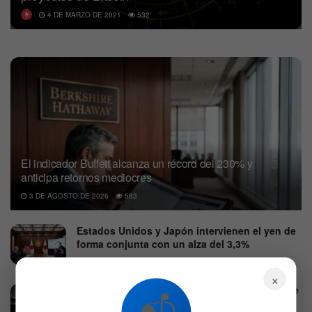
4 DE MARZO DE 2021
532
El indicador Buffett alcanza un récord del 230% y
anticipa retornos mediocres
3 DE AGOSTO DE 2026
583
Estados Unidos y Japón intervienen el yen de
forma conjunta con un alza del 3,3%
3 DE AGOSTO DE 2026
605
×
El destacado analista tecnológico Mahaney ve
un potencial alcista del 45% para esta