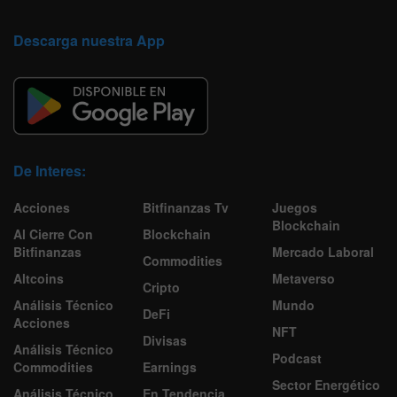
Descarga nuestra App
De Interes:
Acciones
Bitfinanzas Tv
Juegos
Blockchain
Al Cierre Con
Blockchain
Bitfinanzas
Mercado Laboral
Commodities
Altcoins
Metaverso
Cripto
Análisis Técnico
Mundo
DeFi
Acciones
NFT
Divisas
Análisis Técnico
Podcast
Commodities
Earnings
Sector Energético
Análisis Técnico
En Tendencia