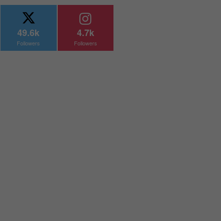
49.6k
4.7k
Followers
Followers