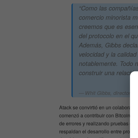
“Como las compañías 
comercio minorista m
creemos que es esenc
del protocolo en el q
Además, Gibbs decla
velocidad y la calidad 
notablemente. Todo 
construir una relació
Whit Gibbs, director e
Atack se convirtió en un colaborado
comenzó a contribuir con Bitcoin ha 
de errores y realizando pruebas de
respaldan el desarrollo entre protoc