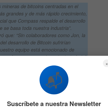
mineras de bitcoins centradas en el
ás grandes y de más rápido crecimiento,
ial que Compass respalde el desarrollo
ue se basa toda nuestra industria”.
ró que:
“Sin colaboradores como Jon, la
del desarrollo de Bitcoin sufrirían
nuestro equipo está emocionado de
n con Jon y apoyar su importante trabajo”
📬
jecutivo de Compass Mining.
r activo de Bitcoin Core en marzo de 2019. Desde que
trabajado en la revisión del código, en el descubrimiento
 correcciones para una amplia gama de áreas que
Suscríbete a nuestra Newsletter
olo, convirtiéndose de esta forma en uno de sus autores