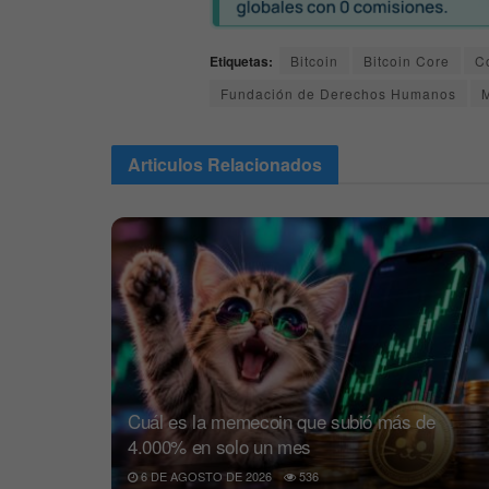
Etiquetas:
Bitcoin
Bitcoin Core
C
Fundación de Derechos Humanos
M
Articulos
Relacionados
Cuál es la memecoin que subió más de
4.000% en solo un mes
6 DE AGOSTO DE 2026
536