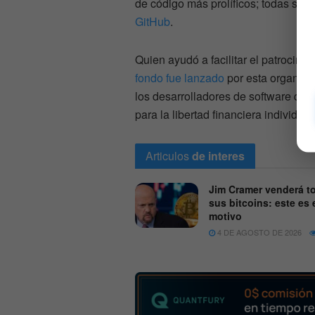
de código más prolíficos; todas su
GitHub
.
Quien ayudó a facilitar el patrocini
fondo fue lanzado
por esta organiza
los desarrolladores de software que
para la libertad financiera individual
Articulos
de interes
Jim Cramer venderá t
sus bitcoins: este es 
motivo
4 DE AGOSTO DE 2026