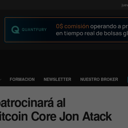
jue
FORMACION
NEWSLETTER
NUESTRO BROKER
trocinará al
itcoin Core Jon Atack