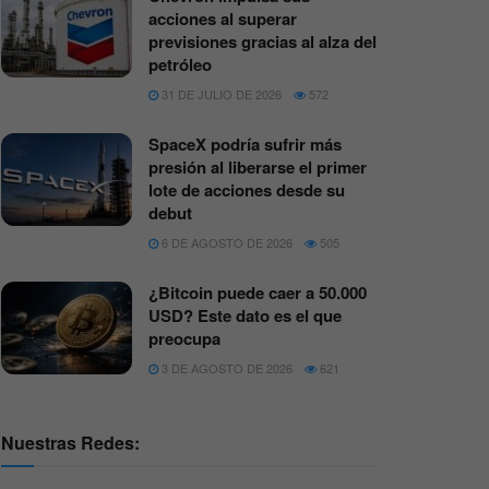
acciones al superar
previsiones gracias al alza del
petróleo
31 DE JULIO DE 2026
572
SpaceX podría sufrir más
presión al liberarse el primer
lote de acciones desde su
debut
6 DE AGOSTO DE 2026
505
¿Bitcoin puede caer a 50.000
USD? Este dato es el que
preocupa
3 DE AGOSTO DE 2026
621
Nuestras Redes: