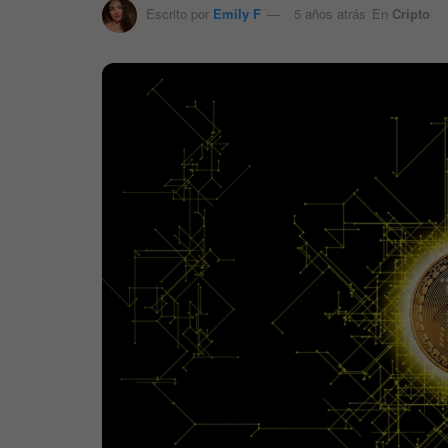
Escrito por
Emily F
5 años atrás
En
Cripto