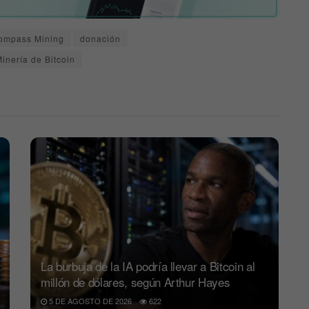
ompass Mining
donación
inería de Bitcoin
La burbuja de la IA podría llevar a Bitcoin al
millón de dólares, según Arthur Hayes
5 DE AGOSTO DE 2026
622