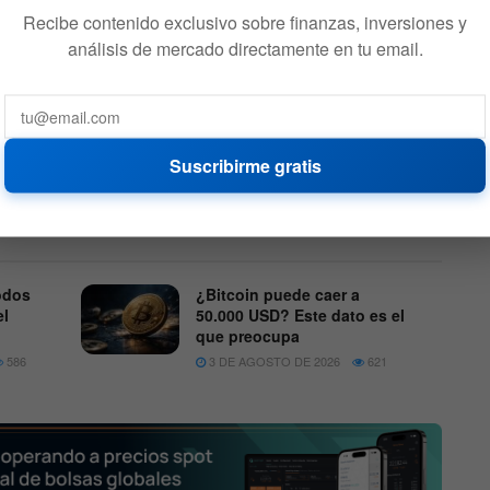
s contribuciones pueden verse accediendo a
su perfil en
Recibe contenido exclusivo sobre finanzas, inversiones y
análisis de mercado directamente en tu email.
o fue el Fondo de Desarrollo de Bitcoin de la HRF.
Dicho
ción sin fines de lucro en mayo de 2020, para apoyar a
 trabajan para hacer de Bitcoin una mejor herramienta
Suscribirme gratis
.
odos
¿Bitcoin puede caer a
el
50.000 USD? Este dato es el
que preocupa
586
3 DE AGOSTO DE 2026
621