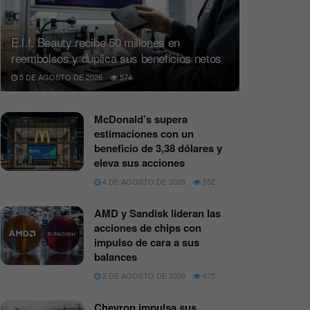
E.l.f. Beauty recibe 50 millones en
reembolsos y duplica sus beneficios netos
5 DE AGOSTO DE 2026
574
McDonald’s supera
estimaciones con un
beneficio de 3,38 dólares y
eleva sus acciones
4 DE AGOSTO DE 2026
552
AMD y Sandisk lideran las
acciones de chips con
impulso de cara a sus
balances
2 DE AGOSTO DE 2026
675
Chevron impulsa sus