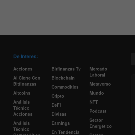
De Interes:
Acciones
Bitfinanzas Tv
Mercado
Laboral
Al Cierre Con
Blockchain
Bitfinanzas
Metaverso
Commodities
Altcoins
Mundo
Cripto
Análisis
NFT
DeFi
Técnico
Podcast
Acciones
Divisas
Sector
Análisis
Earnings
Energético
Técnico
En Tendencia