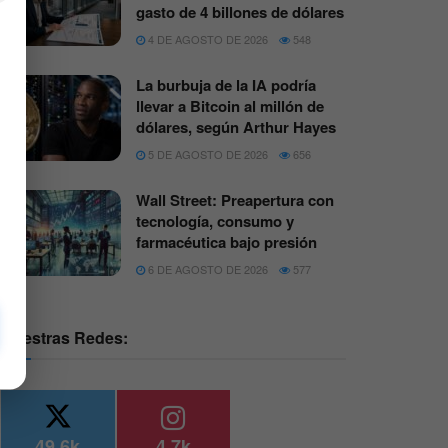
gasto de 4 billones de dólares
4 DE AGOSTO DE 2026
548
La burbuja de la IA podría
llevar a Bitcoin al millón de
dólares, según Arthur Hayes
5 DE AGOSTO DE 2026
656
Wall Street: Preapertura con
tecnología, consumo y
farmacéutica bajo presión
6 DE AGOSTO DE 2026
577
Nuestras Redes:
49.6k
4.7k