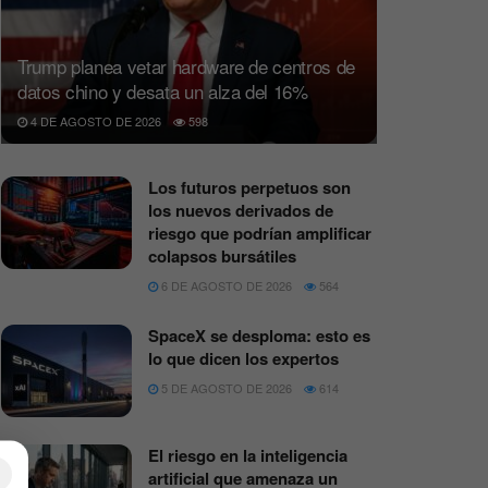
Trump planea vetar hardware de centros de
datos chino y desata un alza del 16%
4 DE AGOSTO DE 2026
598
Los futuros perpetuos son
los nuevos derivados de
riesgo que podrían amplificar
colapsos bursátiles
6 DE AGOSTO DE 2026
564
SpaceX se desploma: esto es
lo que dicen los expertos
5 DE AGOSTO DE 2026
614
El riesgo en la inteligencia
×
artificial que amenaza un