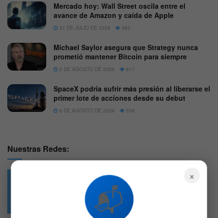
Mercado hoy: Wall Street oscila entre el
avance de Amazon y caída de Apple
31 DE JULIO DE 2026
583
Michael Saylor asegura que Strategy nunca
prometió mantener Bitcoin para siempre
2 DE AGOSTO DE 2026
617
SpaceX podría sufrir más presión al liberarse el
primer lote de acciones desde su debut
6 DE AGOSTO DE 2026
556
Nuestras Redes:
×
📬
49.6k
4.7k
Followers
Followers