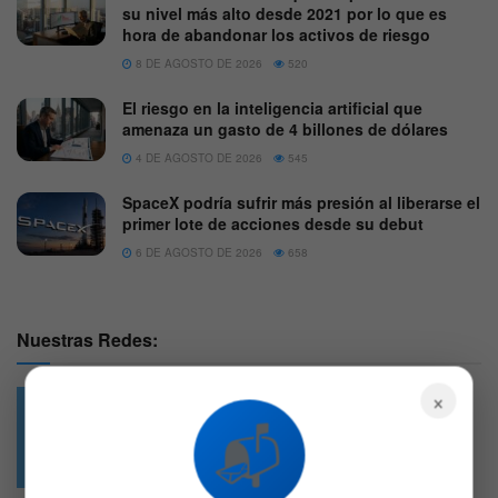
su nivel más alto desde 2021 por lo que es
hora de abandonar los activos de riesgo
8 DE AGOSTO DE 2026
520
El riesgo en la inteligencia artificial que
amenaza un gasto de 4 billones de dólares
4 DE AGOSTO DE 2026
545
SpaceX podría sufrir más presión al liberarse el
primer lote de acciones desde su debut
6 DE AGOSTO DE 2026
658
Nuestras Redes:
×
📬
49.6k
4.7k
Followers
Followers