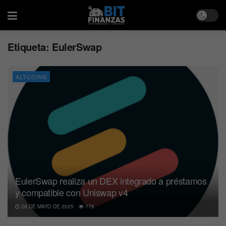
Etiqueta:
EulerSwap
ALTCOINS
EulerSwap realiza un DEX integrado a préstamos
y compatible con Uniswap v4
28 DE MAYO DE 2025
778