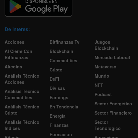
De Interes:
Acciones
Bitfinanzas Tv
Juegos
Blockchain
Al Cierre Con
Blockchain
Bitfinanzas
Mercado Laboral
Commodities
Altcoins
Metaverso
Cripto
Análisis Técnico
Mundo
DeFi
Acciones
NFT
Divisas
Análisis Técnico
Podcast
Commodities
Earnings
Sector Energético
Análisis Técnico
En Tendencia
Cripto
Sector Financiero
Energía
Análisis Técnico
Sector
Finanzas
Indices
Tecnologico
Formacion
Bitcoin
Streamings