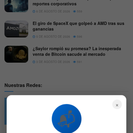
reportes corporativos
6 DE AGOSTO DE 2026
559
El giro de SpaceX que golpeó a AMD tras sus
ganancias
5 DE AGOSTO DE 2026
596
¿Saylor rompió su promesa? La inesperada
venta de Bitcoin sacude al mercado
3 DE AGOSTO DE 2026
591
Nuestras Redes:
×
📬
49.6k
4.7k
Followers
Followers