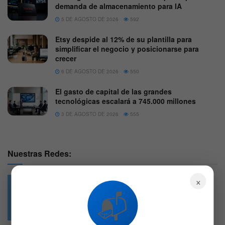
demanda de almacenamiento para IA
5 DE AGOSTO DE 2026
592
Etsy despide al 12% de su plantilla para
simplificar el negocio y posicionarse para
crecer
6 DE AGOSTO DE 2026
550
El gasto de capital de las grandes
tecnológicas escalará a 745.000 millones
3 DE AGOSTO DE 2026
555
Nuestras Redes:
×
📬
49.6k
4.7k
Followers
Followers