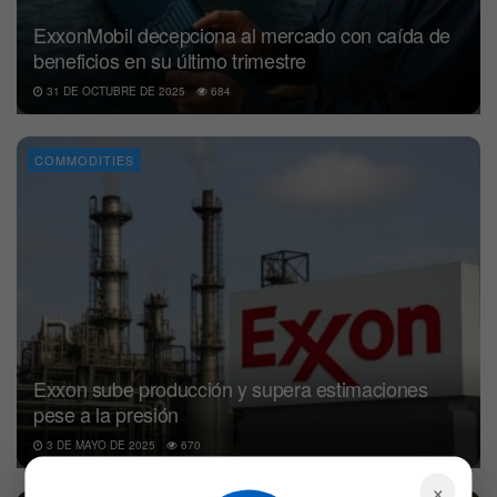
ExxonMobil decepciona al mercado con caída de
beneficios en su último trimestre
31 DE OCTUBRE DE 2025
684
COMMODITIES
Exxon sube producción y supera estimaciones
pese a la presión
3 DE MAYO DE 2025
670
×