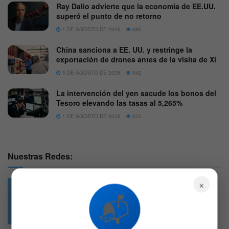
Ray Dalio advierte que la economía de EE.UU.
superó el punto de no retorno
1 DE AGOSTO DE 2026
685
China sanciona a EE. UU. y restringe la
exportación de drones antes de la visita de Xi
5 DE AGOSTO DE 2026
542
La intervención del yen sacude los bonos del
Tesoro elevando las tasas al 5,265%
1 DE AGOSTO DE 2026
632
Nuestras Redes:
×
📬
49.6k
4.7k
Followers
Followers