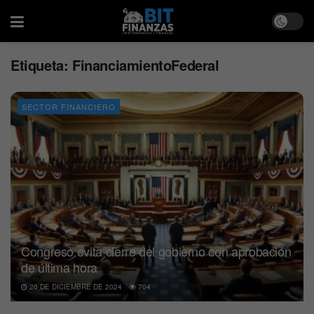
Etiqueta:
FinanciamientoFederal
SECTOR FINANCIERO
Congreso evita cierre del gobierno con aprobación
de última hora
20 DE DICIEMBRE DE 2024
704