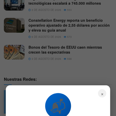
tecnológicas escalará a 745.000 millones
3 DE AGOSTO DE 2026
553
Constellation Energy reporta un beneficio
operativo ajustado de 2,55 dólares por acción
y eleva su guía anual
6 DE AGOSTO DE 2026
573
Bonos del Tesoro de EEUU caen mientras
crecen las expectativas
3 DE AGOSTO DE 2026
598
Nuestras Redes:
×
📬
49.6k
4.7k
Followers
Followers