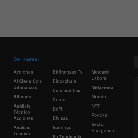
De Interes:
Acciones
Bitfinanzas Tv
Mercado
Laboral
Al Cierre Con
Blockchain
Bitfinanzas
Metaverso
Commodities
Altcoins
Mundo
Cripto
Análisis
NFT
DeFi
Técnico
Podcast
Acciones
Divisas
Sector
Análisis
Earnings
Energético
Técnico
En Tendencia