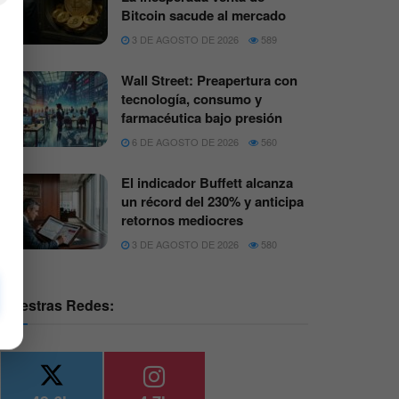
Bitcoin sacude al mercado
3 DE AGOSTO DE 2026
589
Wall Street: Preapertura con
tecnología, consumo y
farmacéutica bajo presión
6 DE AGOSTO DE 2026
560
El indicador Buffett alcanza
un récord del 230% y anticipa
retornos mediocres
3 DE AGOSTO DE 2026
580
Nuestras Redes: