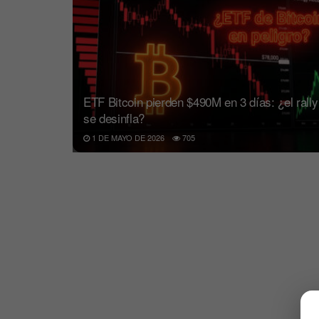
ETF Bitcoin pierden $490M en 3 días: ¿el rally
se desinfla?
1 DE MAYO DE 2026
705