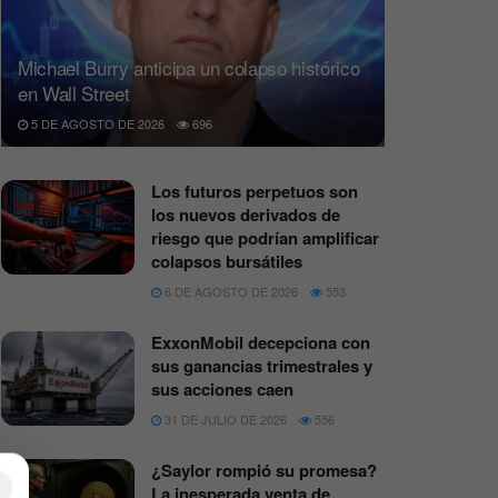
Michael Burry anticipa un colapso histórico
en Wall Street
5 DE AGOSTO DE 2026
696
Los futuros perpetuos son
los nuevos derivados de
riesgo que podrían amplificar
colapsos bursátiles
6 DE AGOSTO DE 2026
553
ExxonMobil decepciona con
sus ganancias trimestrales y
sus acciones caen
31 DE JULIO DE 2026
556
¿Saylor rompió su promesa?
×
La inesperada venta de