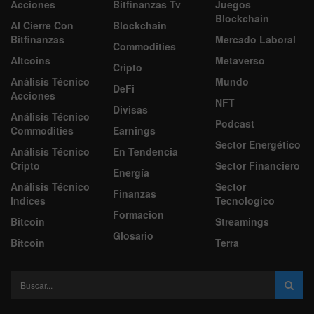
Acciones
Bitfinanzas Tv
Juegos
Blockchain
Al Cierre Con
Blockchain
Bitfinanzas
Mercado Laboral
Commodities
Altcoins
Metaverso
Cripto
Análisis Técnico
Mundo
DeFi
Acciones
NFT
Divisas
Análisis Técnico
Podcast
Commodities
Earnings
Sector Energético
Análisis Técnico
En Tendencia
Cripto
Sector Financiero
Energía
Análisis Técnico
Sector
Finanzas
Indices
Tecnologico
Formacion
Bitcoin
Streamings
Glosario
Bitcoin
Terra