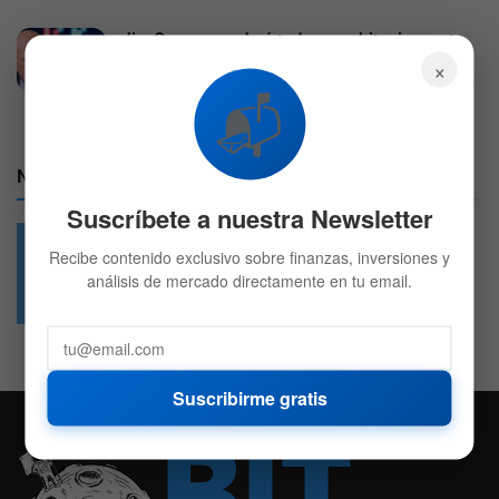
Jim Cramer venderá todos sus bitcoins: este
es el motivo
×
4 DE AGOSTO DE 2026
584
📬
Nuestras Redes:
Suscríbete a nuestra Newsletter
Recibe contenido exclusivo sobre finanzas, inversiones y
análisis de mercado directamente en tu email.
49.6k
4.7k
Followers
Followers
Suscribirme gratis