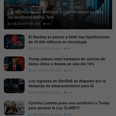
Las inversiones en Anthropic y OpenAI elevan un 48%
los beneficios de Big Tech
4 DE AGOSTO DE 2026
572
El Nasdaq se parece a 2008 tras liquidaciones
de 35.000 millones en tecnología
4 DE AGOSTO DE 2026
561
Trump planea vetar hardware de centros de
datos chino y desata un alza del 16%
4 DE AGOSTO DE 2026
589
Los ingresos de SanDisk se disparan por la
demanda de almacenamiento para IA
5 DE AGOSTO DE 2026
572
Cynthia Lummis pone una condición a Trump
para aprobar la Ley CLARITY
1 DE AGOSTO DE 2026
654