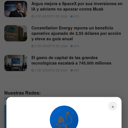
Argus mejora a SpaceX por sus inversiones en
IA y advierte no apostar contra Musk
9 DE AGOSTO DE 2026
673
Constellation Energy reporta un beneficio
operativo ajustado de 2,55 dólares por acción
y eleva su guía anual
6 DE AGOSTO DE 2026
574
El gasto de capital de las grandes
tecnológicas escalará a 745.000 millones
3 DE AGOSTO DE 2026
554
Nuestras Redes:
×
📬
49.6k
4.7k
Followers
Followers