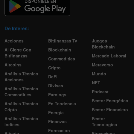
De Interes:
Acciones
Bitfinanzas Tv
Juegos
Blockchain
Al Cierre Con
Blockchain
Bitfinanzas
Mercado Laboral
Commodities
Altcoins
Metaverso
Cripto
Análisis Técnico
Mundo
DeFi
Acciones
NFT
Divisas
Análisis Técnico
Podcast
Commodities
Earnings
Sector Energético
Análisis Técnico
En Tendencia
Cripto
Sector Financiero
Energía
Análisis Técnico
Sector
Finanzas
Indices
Tecnologico
Formacion
Bitcoin
Streamings