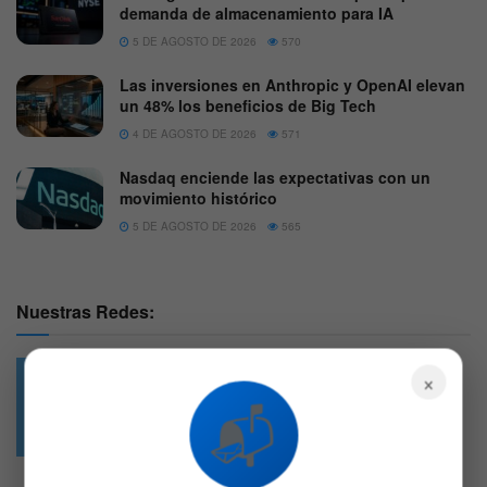
demanda de almacenamiento para IA
5 DE AGOSTO DE 2026
570
Las inversiones en Anthropic y OpenAI elevan
un 48% los beneficios de Big Tech
4 DE AGOSTO DE 2026
571
Nasdaq enciende las expectativas con un
movimiento histórico
5 DE AGOSTO DE 2026
565
Nuestras Redes:
×
📬
49.6k
4.7k
Followers
Followers