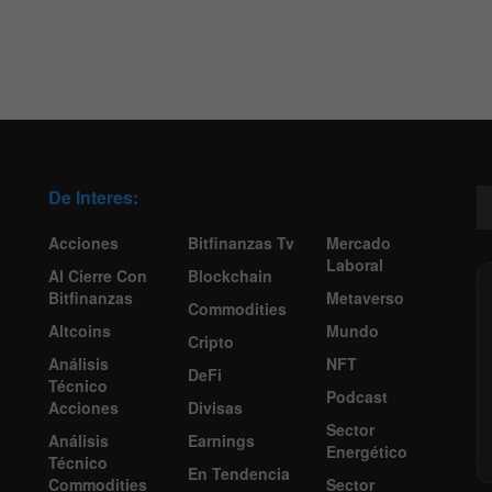
De Interes:
Acciones
Bitfinanzas Tv
Mercado
Laboral
Al Cierre Con
Blockchain
Bitfinanzas
Metaverso
Commodities
Altcoins
Mundo
Cripto
Análisis
NFT
DeFi
Técnico
Podcast
Acciones
Divisas
Sector
Análisis
Earnings
Energético
Técnico
En Tendencia
Commodities
Sector