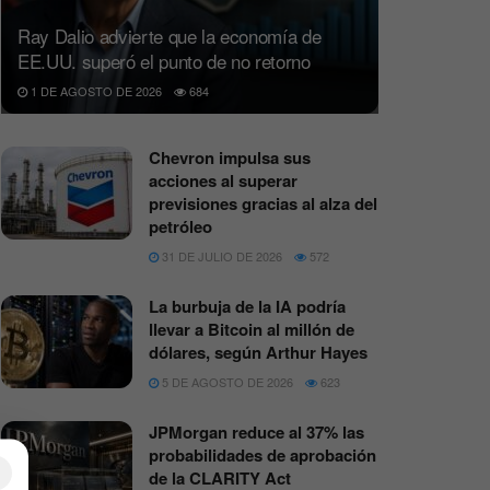
Ray Dalio advierte que la economía de
EE.UU. superó el punto de no retorno
1 DE AGOSTO DE 2026
684
Chevron impulsa sus
acciones al superar
previsiones gracias al alza del
petróleo
31 DE JULIO DE 2026
572
La burbuja de la IA podría
llevar a Bitcoin al millón de
dólares, según Arthur Hayes
5 DE AGOSTO DE 2026
623
JPMorgan reduce al 37% las
probabilidades de aprobación
×
de la CLARITY Act