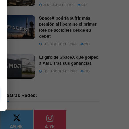
30 DE JULIO DE 2026
657
SpaceX podría sufrir más
presión al liberarse el primer
lote de acciones desde su
debut
6 DE AGOSTO DE 2026
550
El giro de SpaceX que golpeó
a AMD tras sus ganancias
5 DE AGOSTO DE 2026
585
Nuestras Redes:
49.6k
4.7k