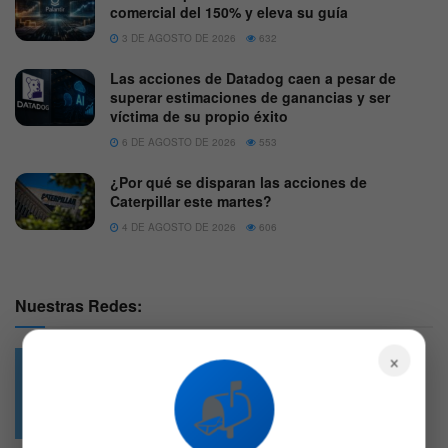
comercial del 150% y eleva su guía
3 DE AGOSTO DE 2026
632
Las acciones de Datadog caen a pesar de
superar estimaciones de ganancias y ser
víctima de su propio éxito
6 DE AGOSTO DE 2026
553
¿Por qué se disparan las acciones de
Caterpillar este martes?
4 DE AGOSTO DE 2026
606
Nuestras Redes:
×
📬
49.6k
4.7k
Followers
Followers