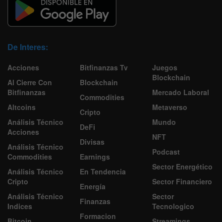
De Interes:
Acciones
Bitfinanzas Tv
Juegos
Blockchain
Al Cierre Con
Blockchain
Bitfinanzas
Mercado Laboral
Commodities
Altcoins
Metaverso
Cripto
Análisis Técnico
Mundo
DeFi
Acciones
NFT
Divisas
Análisis Técnico
Podcast
Commodities
Earnings
Sector Energético
Análisis Técnico
En Tendencia
Cripto
Sector Financiero
Energía
Análisis Técnico
Sector
Finanzas
Indices
Tecnologico
Formacion
Bitcoin
Streamings