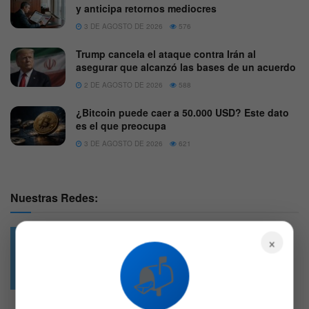
y anticipa retornos mediocres
3 DE AGOSTO DE 2026
576
Trump cancela el ataque contra Irán al
asegurar que alcanzó las bases de un acuerdo
2 DE AGOSTO DE 2026
588
¿Bitcoin puede caer a 50.000 USD? Este dato
es el que preocupa
3 DE AGOSTO DE 2026
621
Nuestras Redes:
×
📬
49.6k
4.7k
Followers
Followers