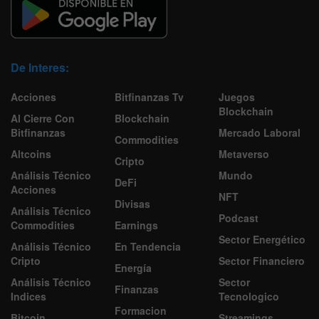
De Interes:
Acciones
Bitfinanzas Tv
Juegos
Blockchain
Al Cierre Con
Blockchain
Bitfinanzas
Mercado Laboral
Commodities
Altcoins
Metaverso
Cripto
Análisis Técnico
Mundo
DeFi
Acciones
NFT
Divisas
Análisis Técnico
Podcast
Commodities
Earnings
Sector Energético
Análisis Técnico
En Tendencia
Cripto
Sector Financiero
Energía
Análisis Técnico
Sector
Finanzas
Indices
Tecnologico
Formacion
Bitcoin
Streamings