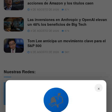
acciones de Amazon y los títulos caen
4 DE AGOSTO DE 2026
571
Las inversiones en Anthropic y OpenAI elevan
un 48% los beneficios de Big Tech
4 DE AGOSTO DE 2026
574
Tom Lee anticipa un movimiento clave para el
S&P 500
6 DE AGOSTO DE 2026
587
Nuestras Redes:
×
📬
49.6k
4.7k
Followers
Followers