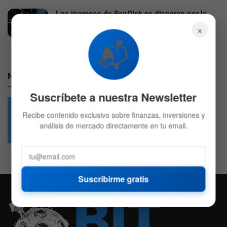
Los ingresos de SanDisk se disparan por la
demanda de almacenamiento para IA
×
5 DE AGOSTO DE 2026
552
📬
Nuestras Redes:
Suscríbete a nuestra Newsletter
Recibe contenido exclusivo sobre finanzas, inversiones y
49.6k
4.7k
análisis de mercado directamente en tu email.
Followers
Followers
Suscribirme gratis