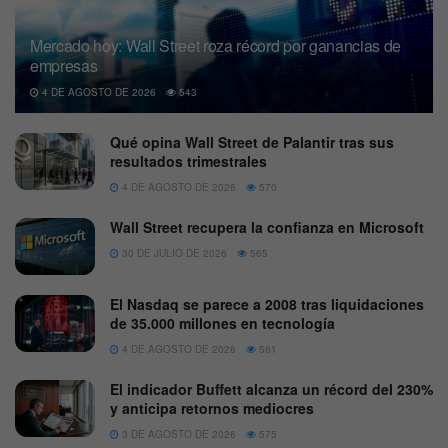
Mercado hoy: Wall Street roza récord por ganancias de
empresas
4 DE AGOSTO DE 2026
543
Qué opina Wall Street de Palantir tras sus
resultados trimestrales
4 DE AGOSTO DE 2026
570
Wall Street recupera la confianza en Microsoft
30 DE JULIO DE 2026
565
El Nasdaq se parece a 2008 tras liquidaciones
de 35.000 millones en tecnología
4 DE AGOSTO DE 2026
561
El indicador Buffett alcanza un récord del 230%
y anticipa retornos mediocres
3 DE AGOSTO DE 2026
575