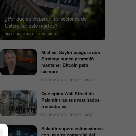
¿Por qué se disparan las acciones de
Caterpillar este martes?
4 DE AGOSTO DE 2026
611
Michael Saylor asegura que
Strategy nunca prometió
mantener Bitcoin para
siempre
2 DE AGOSTO DE 2026
624
Qué opina Wall Street de
Palantir tras sus resultados
trimestrales
4 DE AGOSTO DE 2026
572
Palantir supera estimaciones
×
con un alza comercial del