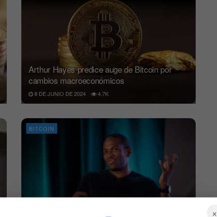
Arthur Hayes predice auge de Bitcoin por
cambios macroeconómicos
8 DE JUNIO DE 2024
4.7K
BITCOIN
Bitcoin: El Gran impulso Chino según Arthur