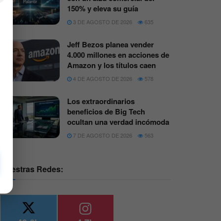
150% y eleva su guía
3 DE AGOSTO DE 2026
635
Jeff Bezos planea vender
4.000 millones en acciones de
Amazon y los títulos caen
4 DE AGOSTO DE 2026
578
Los extraordinarios
beneficios de Big Tech
ocultan una verdad incómoda
7 DE AGOSTO DE 2026
563
Nuestras Redes: