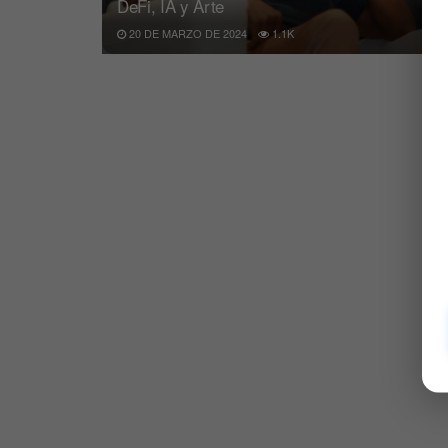
DeFi, IA y Arte
20 DE MARZO DE 2024
1.1K