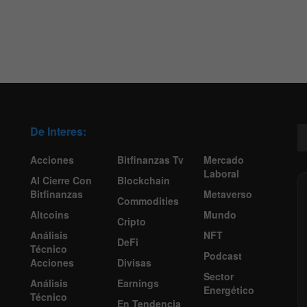
De Interes:
Acciones
Bitfinanzas Tv
Mercado
Laboral
Al Cierre Con
Blockchain
Bitfinanzas
Metaverso
Commodities
Altcoins
Mundo
Cripto
Análisis
NFT
DeFi
Técnico
Podcast
Acciones
Divisas
Sector
Análisis
Earnings
Energético
Técnico
En Tendencia