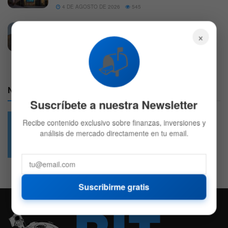
4 DE AGOSTO DE 2026
545
Bank of America recomienda comprar esta
×
acción tecnológica
📬
4 DE AGOSTO DE 2026
674
Nuestras Redes:
Suscríbete a nuestra Newsletter
Recibe contenido exclusivo sobre finanzas, inversiones y
análisis de mercado directamente en tu email.
49.6k
4.7k
Followers
Followers
Suscribirme gratis