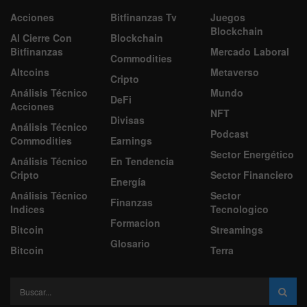
Acciones
Bitfinanzas Tv
Juegos
Blockchain
Al Cierre Con
Blockchain
Bitfinanzas
Mercado Laboral
Commodities
Altcoins
Metaverso
Cripto
Análisis Técnico
Mundo
DeFi
Acciones
NFT
Divisas
Análisis Técnico
Podcast
Commodities
Earnings
Sector Energético
Análisis Técnico
En Tendencia
Cripto
Sector Financiero
Energía
Análisis Técnico
Sector
Finanzas
Indices
Tecnologico
Formacion
Bitcoin
Streamings
Glosario
Bitcoin
Terra