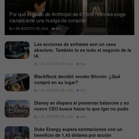
Por qué el gasto de Anthropic de 47.000 millones exige
cautela ante una huelga de compras
2 DE AGOSTO DE 2026
574
Las acciones de software son un caos
absoluto. También lo es todo el negocio de la
IA
7 DE AGOSTO DE 2026
566
BlackRock decidió vender Bitcoin: ¿Qué
compró en su lugar?
7 DE AGOSTO DE 2026
670
Disney se dispara al presentar balances y su
nuevo CEO busca hacer lo que Iger no pudo
5 DE AGOSTO DE 2026
564
Duke Energy supera estimaciones con un
beneficio de 1,43 dólares por acción