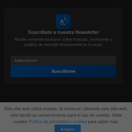
📬
Suscríbete a nuestra Newsletter
Recibe contenido exclusivo sobre finanzas, inversiones y
análisis de mercado directamente en tu email.
Suscribirme
Acerca de nosotros
Politica Editorial
Nuestro Equipo
Este sitio web utiliza cookies. Al continuar utilizando este sitio web,
Contactanos
Anunciate
está dando su consentimiento para el uso de cookies. Visite
nuestra
Política de privacidad y cookies
para saber más.
© 2022-2026
BitFinanzas
- Hecho por
Team DM. 😎
Acepto