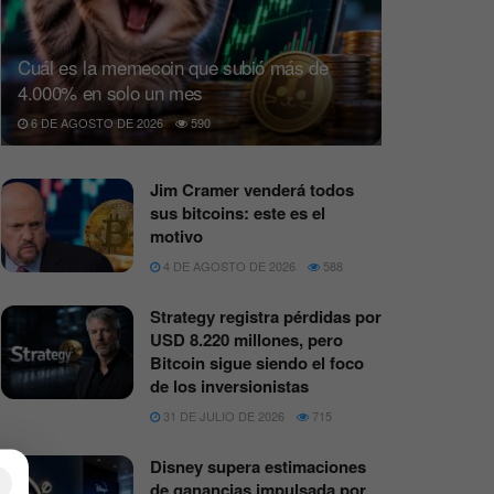
Cuál es la memecoin que subió más de
4.000% en solo un mes
6 DE AGOSTO DE 2026
590
Jim Cramer venderá todos
sus bitcoins: este es el
motivo
4 DE AGOSTO DE 2026
588
Strategy registra pérdidas por
USD 8.220 millones, pero
Bitcoin sigue siendo el foco
de los inversionistas
31 DE JULIO DE 2026
715
Disney supera estimaciones
×
de ganancias impulsada por