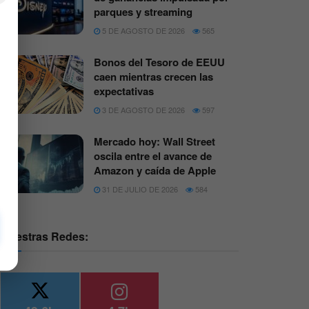
parques y streaming
5 DE AGOSTO DE 2026
565
Bonos del Tesoro de EEUU
caen mientras crecen las
expectativas
3 DE AGOSTO DE 2026
597
Mercado hoy: Wall Street
oscila entre el avance de
Amazon y caída de Apple
31 DE JULIO DE 2026
584
Nuestras Redes: