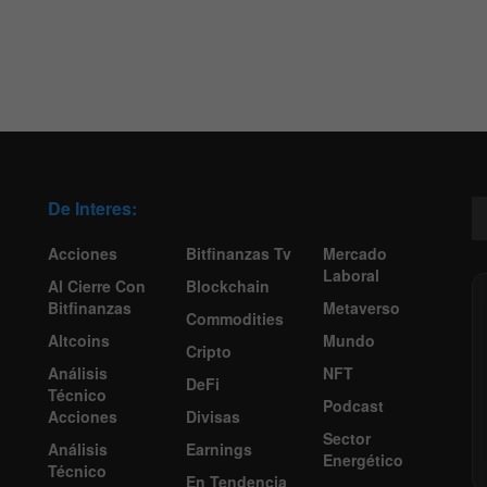
De Interes:
Acciones
Bitfinanzas Tv
Mercado
Laboral
Al Cierre Con
Blockchain
Bitfinanzas
Metaverso
Commodities
Altcoins
Mundo
Cripto
Análisis
NFT
DeFi
Técnico
Podcast
Acciones
Divisas
Sector
Análisis
Earnings
Energético
Técnico
En Tendencia