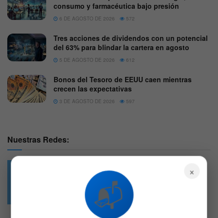
consumo y farmacéutica bajo presión
6 DE AGOSTO DE 2026
572
Tres acciones de dividendos con un potencial
del 63% para blindar la cartera en agosto
5 DE AGOSTO DE 2026
612
Bonos del Tesoro de EEUU caen mientras
crecen las expectativas
3 DE AGOSTO DE 2026
597
Nuestras Redes:
×
📬
49.6k
4.7k
Followers
Followers