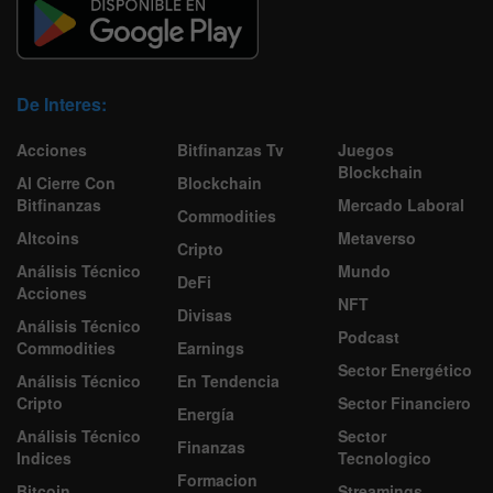
De Interes:
Acciones
Bitfinanzas Tv
Juegos
Blockchain
Al Cierre Con
Blockchain
Bitfinanzas
Mercado Laboral
Commodities
Altcoins
Metaverso
Cripto
Análisis Técnico
Mundo
DeFi
Acciones
NFT
Divisas
Análisis Técnico
Podcast
Commodities
Earnings
Sector Energético
Análisis Técnico
En Tendencia
Cripto
Sector Financiero
Energía
Análisis Técnico
Sector
Finanzas
Indices
Tecnologico
Formacion
Bitcoin
Streamings