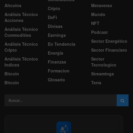
Altcoins
Metaverso
Cripto
Análisis Técnico
Mundo
DeFi
Acciones
NFT
Divisas
Análisis Técnico
Podcast
Commodities
Earnings
Sector Energético
Análisis Técnico
En Tendencia
Cripto
Sector Financiero
Energía
Análisis Técnico
Sector
Finanzas
Indices
Tecnologico
Formacion
Bitcoin
Streamings
Glosario
Bitcoin
Terra
📬