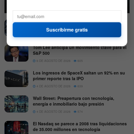
4 DE AGOSTO DE 2026
580
Jamie Dimon advirtió a Wall Street: “Alguien
perturbará el mercado”
Suscribirme gratis
7 DE AGOSTO DE 2026
588
Tom Lee anticipa un movimiento clave para el
S&P 500
6 DE AGOSTO DE 2026
605
Los ingresos de SpaceX saltan un 92% en su
primer reporte tras la IPO
4 DE AGOSTO DE 2026
639
Wall Street: Preapertura con tecnología,
energía e inmobiliario bajo presión
4 DE AGOSTO DE 2026
574
El Nasdaq se parece a 2008 tras liquidaciones
de 35.000 millones en tecnología