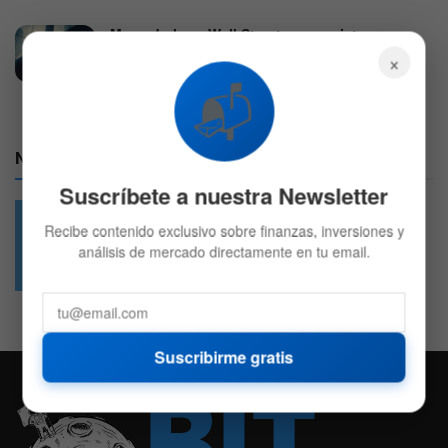
Mercado hoy: Wall Street opera mixto por
reportes corporativos
×
6 DE AGOSTO DE 2026
551
📬
Nuestras Redes:
Suscríbete a nuestra Newsletter
Recibe contenido exclusivo sobre finanzas, inversiones y
análisis de mercado directamente en tu email.
49.6k
4.7k
Followers
Followers
Suscribirme gratis