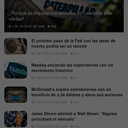
¿Por qué se disparan las acciones de Caterpillar este
martes?
4 DE AGOSTO DE 2026
608
El próximo paso de la Fed con las tasas de
interés podría ser un recorte
7 DE AGOSTO DE 2026
547
Nasdaq enciende las expectativas con un
movimiento histórico
5 DE AGOSTO DE 2026
577
McDonald’s supera estimaciones con un
beneficio de 3,38 dólares y eleva sus acciones
4 DE AGOSTO DE 2026
552
Jamie Dimon advirtió a Wall Street: “Alguien
perturbará el mercado”
7 DE AGOSTO DE 2026
548