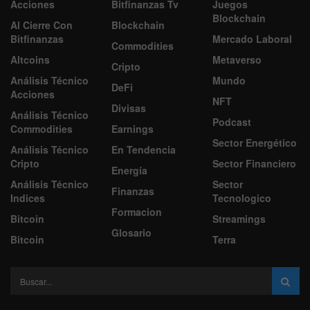
Acciones
Bitfinanzas Tv
Juegos
Blockchain
Al Cierre Con
Blockchain
Bitfinanzas
Mercado Laboral
Commodities
Altcoins
Metaverso
Cripto
Análisis Técnico
Mundo
DeFi
Acciones
NFT
Divisas
Análisis Técnico
Podcast
Commodities
Earnings
Sector Energético
Análisis Técnico
En Tendencia
Cripto
Sector Financiero
Energía
Análisis Técnico
Sector
Finanzas
Indices
Tecnologico
Formacion
Bitcoin
Streamings
Glosario
Bitcoin
Terra