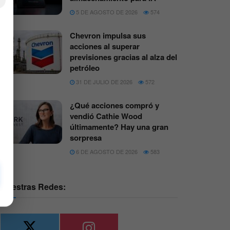
×
5 DE AGOSTO DE 2026
574
Chevron impulsa sus
acciones al superar
previsiones gracias al alza del
petróleo
31 DE JULIO DE 2026
572
¿Qué acciones compró y
vendió Cathie Wood
últimamente? Hay una gran
sorpresa
6 DE AGOSTO DE 2026
583
Nuestras Redes: