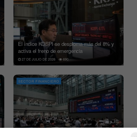
El índice KOSPI se desploma más del 8% y
activa el freno de emergencia
27 DE JULIO DE 2026
690
SECTOR FINANCIERO
El índice KOSPI frena sus operaciones tras