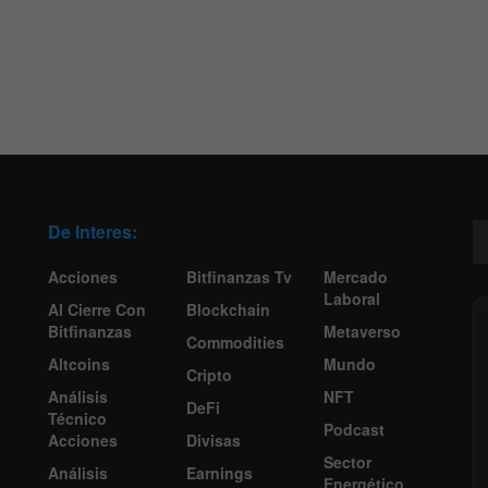
De Interes:
Acciones
Bitfinanzas Tv
Mercado
Laboral
Al Cierre Con
Blockchain
Bitfinanzas
Metaverso
Commodities
Altcoins
Mundo
Cripto
Análisis
NFT
DeFi
Técnico
Podcast
Acciones
Divisas
Sector
Análisis
Earnings
Energético