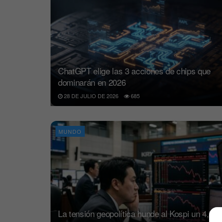
ChatGPT elige las 3 acciones de chips que
dominarán en 2026
28 DE JULIO DE 2026
685
MUNDO
La tensión geopolítica hunde al Kospi un 4,5%