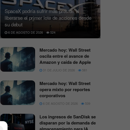
SpaceX podría sufrir más presión al
liberarse el primer lote de acciones desde
su debut
6 DE AGOSTO DE 2026
524
Mercado hoy: Wall Street
oscila entre el avance de
Amazon y caída de Apple
31 DE JULIO DE 2026
581
Mercado hoy: Wall Street
opera mixto por reportes
corporativos
6 DE AGOSTO DE 2026
539
Los ingresos de SanDisk se
disparan por la demanda de
almacenamiento para IA