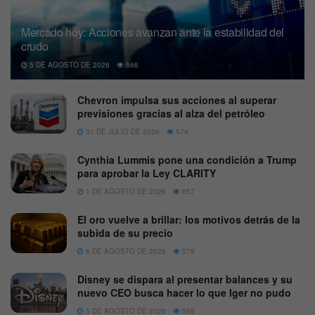
Mercado hoy: Acciones avanzan ante la estabilidad del
crudo
5 DE AGOSTO DE 2026
566
Chevron impulsa sus acciones al superar
previsiones gracias al alza del petróleo
31 DE JULIO DE 2026
574
Cynthia Lummis pone una condición a Trump
para aprobar la Ley CLARITY
1 DE AGOSTO DE 2026
657
El oro vuelve a brillar: los motivos detrás de la
subida de su precio
6 DE AGOSTO DE 2026
579
Disney se dispara al presentar balances y su
nuevo CEO busca hacer lo que Iger no pudo
5 DE AGOSTO DE 2026
559