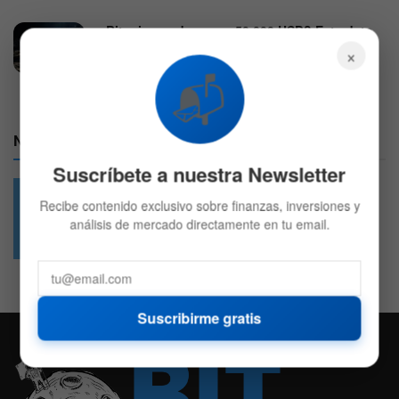
¿Bitcoin puede caer a 50.000 USD? Este dato
es el que preocupa
×
3 DE AGOSTO DE 2026
621
📬
Nuestras Redes:
Suscríbete a nuestra Newsletter
Recibe contenido exclusivo sobre finanzas, inversiones y
análisis de mercado directamente en tu email.
49.6k
4.7k
Followers
Followers
Suscribirme gratis