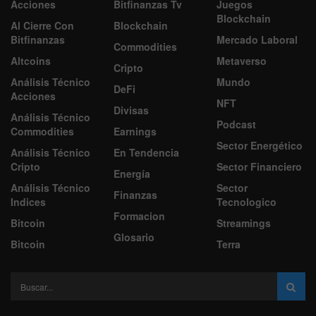
Acciones
Bitfinanzas Tv
Juegos
Blockchain
Al Cierre Con
Blockchain
Bitfinanzas
Mercado Laboral
Commodities
Altcoins
Metaverso
Cripto
Análisis Técnico
Mundo
DeFi
Acciones
NFT
Divisas
Análisis Técnico
Podcast
Commodities
Earnings
Sector Energético
Análisis Técnico
En Tendencia
Cripto
Sector Financiero
Energía
Análisis Técnico
Sector
Finanzas
Indices
Tecnologico
Formacion
Bitcoin
Streamings
Glosario
Bitcoin
Terra