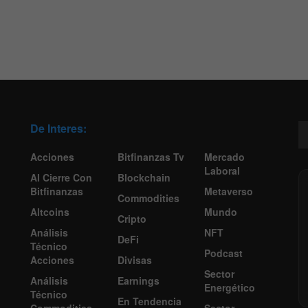
De Interes:
Acciones
Bitfinanzas Tv
Mercado
Laboral
Al Cierre Con
Blockchain
Bitfinanzas
Metaverso
Commodities
Altcoins
Mundo
Cripto
Análisis
NFT
DeFi
Técnico
Podcast
Acciones
Divisas
Sector
Análisis
Earnings
Energético
Técnico
En Tendencia