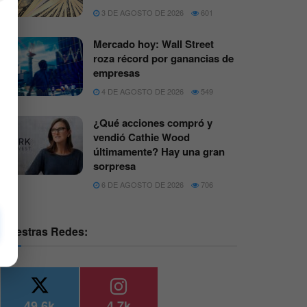
3 DE AGOSTO DE 2026
601
Mercado hoy: Wall Street
roza récord por ganancias de
empresas
4 DE AGOSTO DE 2026
549
¿Qué acciones compró y
vendió Cathie Wood
últimamente? Hay una gran
sorpresa
6 DE AGOSTO DE 2026
706
Nuestras Redes:
49.6k
4.7k