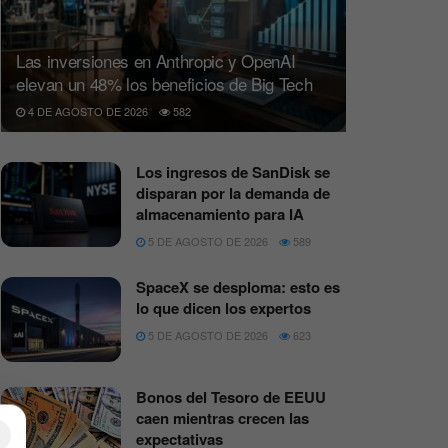
Las inversiones en Anthropic y OpenAI
elevan un 48% los beneficios de Big Tech
4 DE AGOSTO DE 2026
582
Los ingresos de SanDisk se
disparan por la demanda de
almacenamiento para IA
5 DE AGOSTO DE 2026
589
SpaceX se desploma: esto es
lo que dicen los expertos
5 DE AGOSTO DE 2026
623
Bonos del Tesoro de EEUU
caen mientras crecen las
×
expectativas