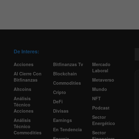
De Interes:
Acciones
Bitfinanzas Tv
Mercado
Laboral
Al Cierre Con
Blockchain
Bitfinanzas
Metaverso
Commodities
Altcoins
Mundo
Cripto
Análisis
NFT
DeFi
Técnico
Podcast
Acciones
Divisas
Sector
Análisis
Earnings
Energético
Técnico
En Tendencia
Commodities
Sector
Energía
Financiero