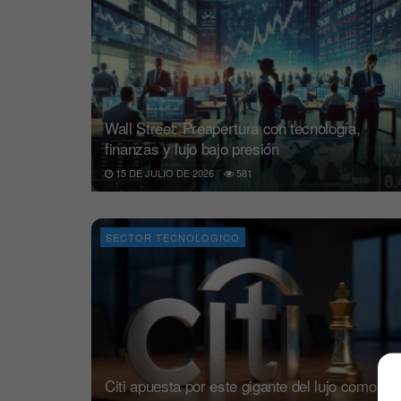
Wall Street: Preapertura con tecnología,
finanzas y lujo bajo presión
15 DE JULIO DE 2026
581
SECTOR TECNOLOGICO
Citi apuesta por este gigante del lujo como el