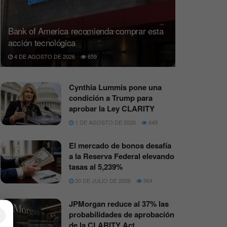
Bank of America recomienda comprar esta
acción tecnológica
4 DE AGOSTO DE 2026
659
Cynthia Lummis pone una
condición a Trump para
aprobar la Ley CLARITY
1 DE AGOSTO DE 2026
649
El mercado de bonos desafía
a la Reserva Federal elevando
tasas al 5,239%
30 DE JULIO DE 2026
564
JPMorgan reduce al 37% las
×
probabilidades de aprobación
de la CLARITY Act