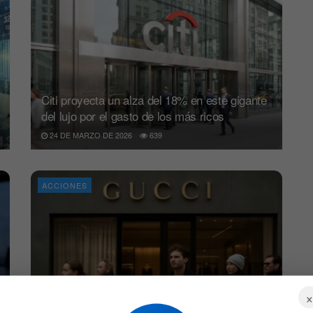
Citi proyecta un alza del 18% en este gigante
del lujo por el gasto de los más ricos
24 DE MARZO DE 2026
639
ACCIONES
Gucci decepciona y crecen las dudas sobre