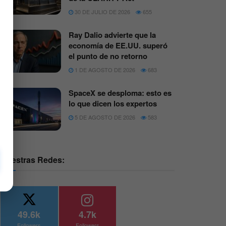
30 DE JULIO DE 2026
655
Ray Dalio advierte que la
economía de EE.UU. superó
el punto de no retorno
1 DE AGOSTO DE 2026
683
SpaceX se desploma: esto es
lo que dicen los expertos
5 DE AGOSTO DE 2026
583
Nuestras Redes:
49.6k
4.7k
Followers
Followers