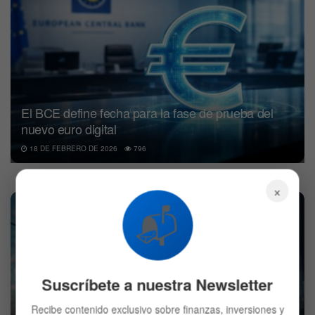
El BCE define fecha para la fase de prueba del
nuevo euro digital
18 DE FEBRERO DE 2026
796
×
📬
Suscríbete a nuestra Newsletter
Mercado hoy: Wall Street opera mixto por reportes
Recibe contenido exclusivo sobre finanzas, inversiones y
corporativos