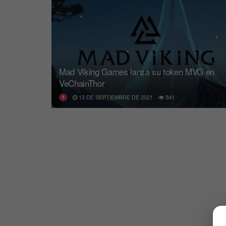
Mad Viking Games lanza su token MVG en
VeChainThor
13 DE SEPTIEMBRE DE 2021
541