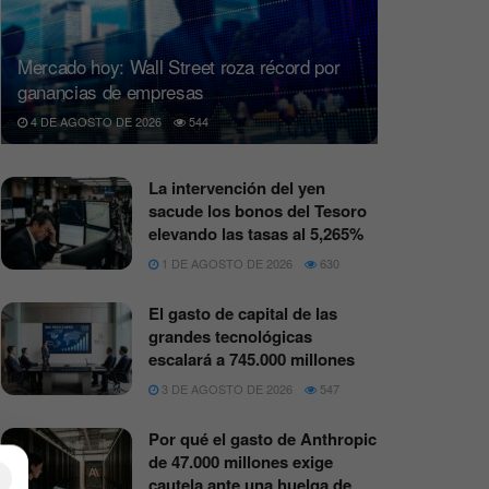
Mercado hoy: Wall Street roza récord por
ganancias de empresas
4 DE AGOSTO DE 2026
544
La intervención del yen
sacude los bonos del Tesoro
elevando las tasas al 5,265%
1 DE AGOSTO DE 2026
630
El gasto de capital de las
grandes tecnológicas
escalará a 745.000 millones
3 DE AGOSTO DE 2026
547
Por qué el gasto de Anthropic
de 47.000 millones exige
×
cautela ante una huelga de