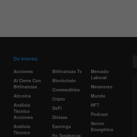
De Interes:
Acciones
Bitfinanzas Tv
Mercado
Laboral
Al Cierre Con
Blockchain
Bitfinanzas
Metaverso
Commodities
Altcoins
Mundo
Cripto
Análisis
NFT
DeFi
Técnico
Podcast
Acciones
Divisas
Sector
Análisis
Earnings
Energético
Técnico
En Tendencia