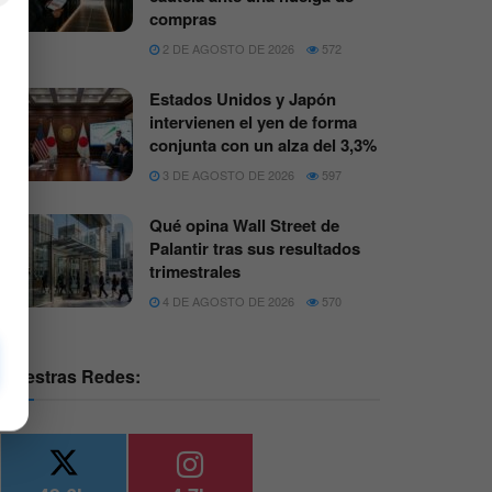
compras
2 DE AGOSTO DE 2026
572
Estados Unidos y Japón
intervienen el yen de forma
conjunta con un alza del 3,3%
3 DE AGOSTO DE 2026
597
Qué opina Wall Street de
Palantir tras sus resultados
trimestrales
4 DE AGOSTO DE 2026
570
Nuestras Redes: