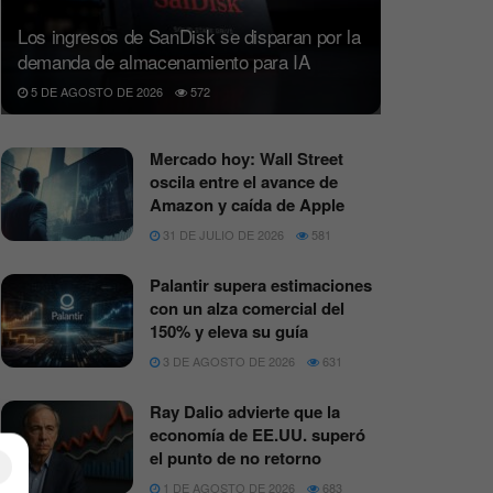
Los ingresos de SanDisk se disparan por la
demanda de almacenamiento para IA
5 DE AGOSTO DE 2026
572
Mercado hoy: Wall Street
oscila entre el avance de
Amazon y caída de Apple
31 DE JULIO DE 2026
581
Palantir supera estimaciones
con un alza comercial del
150% y eleva su guía
3 DE AGOSTO DE 2026
631
Ray Dalio advierte que la
economía de EE.UU. superó
el punto de no retorno
×
1 DE AGOSTO DE 2026
683