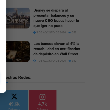
Disney se dispara al
presentar balances y su
nuevo CEO busca hacer lo
que Iger no pudo
5 DE AGOSTO DE 2026
552
Los bancos elevan al 4% la
rentabilidad en certificados
de depósito en Wall Street
1 DE AGOSTO DE 2026
582
Nuestras Redes:
49.6k
4.7k
Followers
Followers