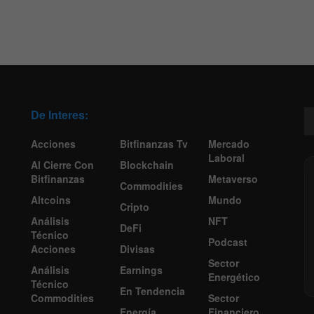
De Interes:
Acciones
Bitfinanzas Tv
Mercado
Laboral
Al Cierre Con
Blockchain
Bitfinanzas
Metaverso
Commodities
Altcoins
Mundo
Cripto
Análisis
NFT
DeFi
Técnico
Podcast
Acciones
Divisas
Sector
Análisis
Earnings
Energético
Técnico
En Tendencia
Commodities
Sector
Energía
Financiero