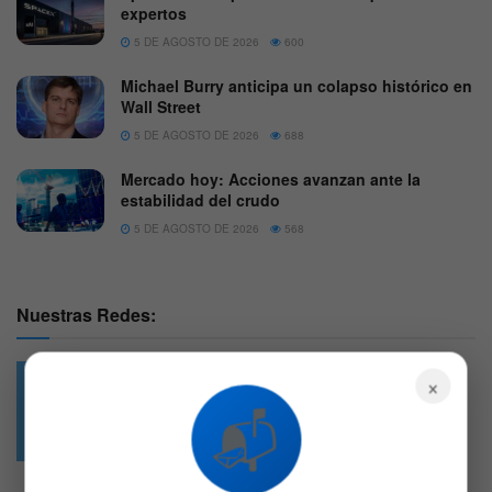
expertos
5 DE AGOSTO DE 2026
600
Michael Burry anticipa un colapso histórico en
Wall Street
5 DE AGOSTO DE 2026
688
Mercado hoy: Acciones avanzan ante la
estabilidad del crudo
5 DE AGOSTO DE 2026
568
Nuestras Redes:
×
📬
49.6k
4.7k
Followers
Followers