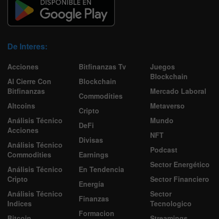
De Interes:
Acciones
Bitfinanzas Tv
Juegos
Blockchain
Al Cierre Con
Blockchain
Bitfinanzas
Mercado Laboral
Commodities
Altcoins
Metaverso
Cripto
Análisis Técnico
Mundo
DeFi
Acciones
NFT
Divisas
Análisis Técnico
Podcast
Commodities
Earnings
Sector Energético
Análisis Técnico
En Tendencia
Cripto
Sector Financiero
Energía
Análisis Técnico
Sector
Finanzas
Indices
Tecnologico
Formacion
Bitcoin
Streamings