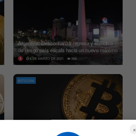
Argentina: Desconfianza regresa y el índice
de riesgo país escala hacia un nuevo máximo
6 DE MARZO DE 2021
566
BITCOIN
Máximos históricos, GAPs, Hash récord:
cosas para tener en cuenta esta semana en