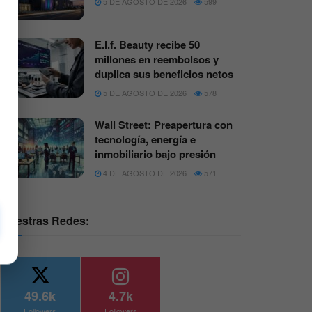
5 DE AGOSTO DE 2026
599
E.l.f. Beauty recibe 50
millones en reembolsos y
duplica sus beneficios netos
5 DE AGOSTO DE 2026
578
Wall Street: Preapertura con
tecnología, energía e
inmobiliario bajo presión
4 DE AGOSTO DE 2026
571
Nuestras Redes:
49.6k
4.7k
Followers
Followers