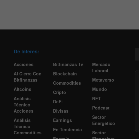
De Interes:
Acciones
Bitfinanzas Tv
Mercado
Laboral
Al Cierre Con
Blockchain
Bitfinanzas
Metaverso
Commodities
Altcoins
Mundo
Cripto
Análisis
NFT
DeFi
Técnico
Podcast
Acciones
Divisas
Sector
Análisis
Earnings
Energético
Técnico
En Tendencia
Commodities
Sector
Energía
Financiero