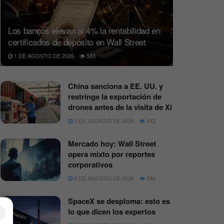
Los bancos elevan al 4% la rentabilidad en
certificados de depósito en Wall Street
1 DE AGOSTO DE 2026
583
China sanciona a EE. UU. y
restringe la exportación de
drones antes de la visita de Xi
5 DE AGOSTO DE 2026
542
Mercado hoy: Wall Street
opera mixto por reportes
corporativos
6 DE AGOSTO DE 2026
546
SpaceX se desploma: esto es
×
lo que dicen los expertos