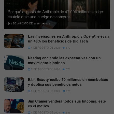
Por qué el gasto de Anthropic de 47.000 millones exige
cautela ante una huelga de compras
2 DE AGOSTO DE 2026
572
Las inversiones en Anthropic y OpenAI elevan
un 48% los beneficios de Big Tech
4 DE AGOSTO DE 2026
572
Nasdaq enciende las expectativas con un
movimiento histórico
5 DE AGOSTO DE 2026
570
E.l.f. Beauty recibe 50 millones en reembolsos
y duplica sus beneficios netos
5 DE AGOSTO DE 2026
574
Jim Cramer venderá todos sus bitcoins: este
es el motivo
4 DE AGOSTO DE 2026
586