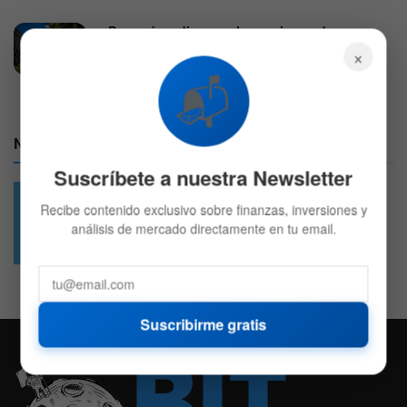
¿Por qué se disparan las acciones de
Caterpillar este martes?
×
4 DE AGOSTO DE 2026
604
📬
Nuestras Redes:
Suscríbete a nuestra Newsletter
Recibe contenido exclusivo sobre finanzas, inversiones y
análisis de mercado directamente en tu email.
49.6k
4.7k
Followers
Followers
Suscribirme gratis