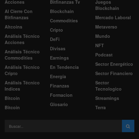
Acciones
Bitfinanzas Tv
Juegos
Blockchain
Al Cierre Con
Blockchain
Bitfinanzas
Mercado Laboral
Commodities
Altcoins
Metaverso
Cripto
Análisis Técnico
Mundo
DeFi
Acciones
NFT
Divisas
Análisis Técnico
Podcast
Commodities
Earnings
Sector Energético
Análisis Técnico
En Tendencia
Cripto
Sector Financiero
Energía
Análisis Técnico
Sector
Finanzas
Indices
Tecnologico
Formacion
Bitcoin
Streamings
Glosario
Bitcoin
Terra