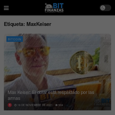
Etiqueta:
MaxKeiser
BITCOIN
Max Keiser: El dólar está respaldado por las
armas
19 DE NOVIEMBRE DE 2021
534