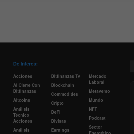
De Interes:
Acciones
Bitfinanzas Tv
Mercado
Laboral
Al Cierre Con
Blockchain
Bitfinanzas
Metaverso
Commodities
Altcoins
Mundo
Cripto
Análisis
NFT
DeFi
Técnico
Podcast
Acciones
Divisas
Sector
Análisis
Earnings
Energético