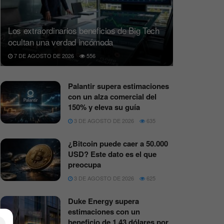
Los extraordinarios beneficios de Big Tech
ocultan una verdad incómoda
7 DE AGOSTO DE 2026
556
Palantir supera estimaciones
con un alza comercial del
150% y eleva su guía
3 DE AGOSTO DE 2026
635
¿Bitcoin puede caer a 50.000
USD? Este dato es el que
preocupa
3 DE AGOSTO DE 2026
625
Duke Energy supera
estimaciones con un
beneficio de 1,43 dólares por