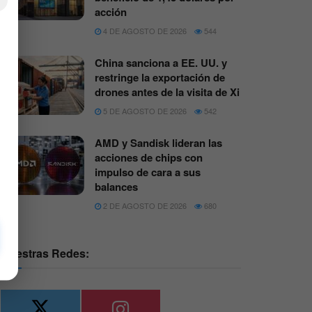
×
acción
4 DE AGOSTO DE 2026
544
China sanciona a EE. UU. y
restringe la exportación de
drones antes de la visita de Xi
5 DE AGOSTO DE 2026
542
AMD y Sandisk lideran las
acciones de chips con
impulso de cara a sus
balances
2 DE AGOSTO DE 2026
680
Nuestras Redes: