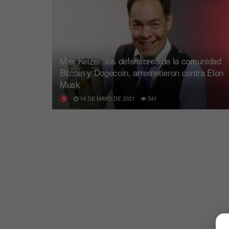
Max Keizer, los defensores de la comunidad
Bitcoin y Dogecoin, arremetieron contra Elon
Musk
14 DE MAYO DE 2021
541