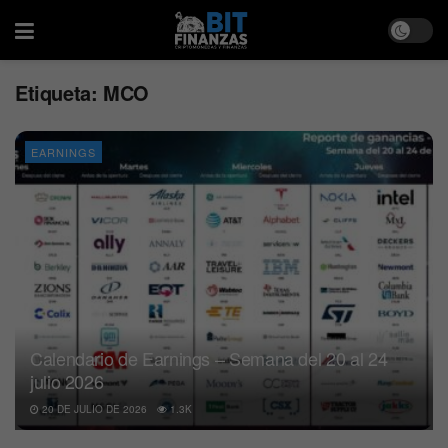
Etiqueta:
MCO
EARNINGS
Calendario de Earnings – Semana del 20 al 24
julio 2026
20 DE JULIO DE 2026
1.3K