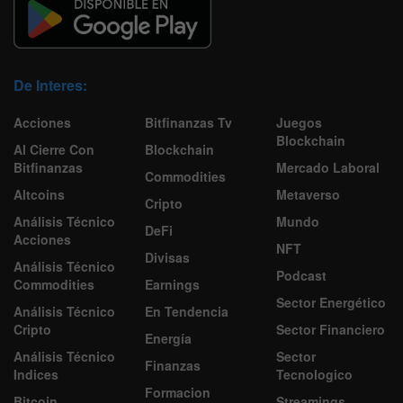
De Interes:
Acciones
Bitfinanzas Tv
Juegos
Blockchain
Al Cierre Con
Blockchain
Bitfinanzas
Mercado Laboral
Commodities
Altcoins
Metaverso
Cripto
Análisis Técnico
Mundo
DeFi
Acciones
NFT
Divisas
Análisis Técnico
Podcast
Commodities
Earnings
Sector Energético
Análisis Técnico
En Tendencia
Cripto
Sector Financiero
Energía
Análisis Técnico
Sector
Finanzas
Indices
Tecnologico
Formacion
Bitcoin
Streamings