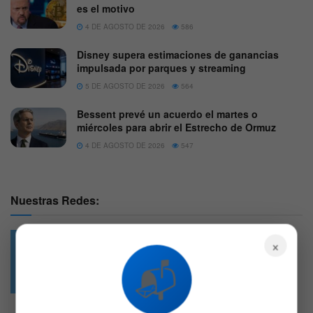
es el motivo
4 DE AGOSTO DE 2026
586
Disney supera estimaciones de ganancias
impulsada por parques y streaming
5 DE AGOSTO DE 2026
564
Bessent prevé un acuerdo el martes o
miércoles para abrir el Estrecho de Ormuz
4 DE AGOSTO DE 2026
547
Nuestras Redes:
×
📬
49.6k
4.7k
Followers
Followers