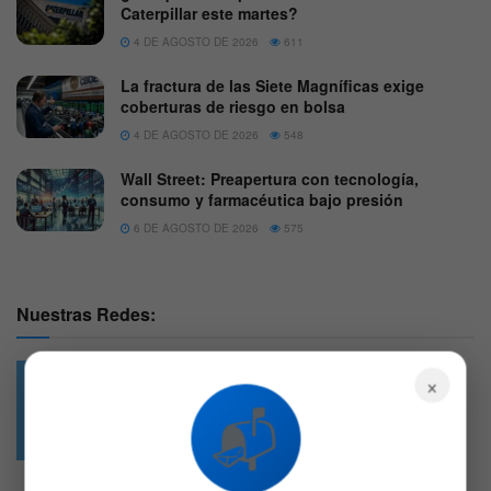
Caterpillar este martes?
4 DE AGOSTO DE 2026
611
La fractura de las Siete Magníficas exige
coberturas de riesgo en bolsa
4 DE AGOSTO DE 2026
548
Wall Street: Preapertura con tecnología,
consumo y farmacéutica bajo presión
6 DE AGOSTO DE 2026
575
Nuestras Redes:
×
📬
49.6k
4.7k
Followers
Followers