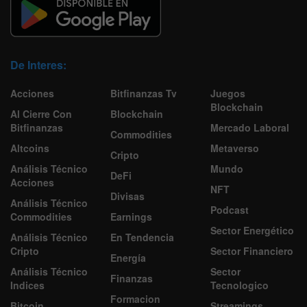
De Interes:
Acciones
Bitfinanzas Tv
Juegos
Blockchain
Al Cierre Con
Blockchain
Bitfinanzas
Mercado Laboral
Commodities
Altcoins
Metaverso
Cripto
Análisis Técnico
Mundo
DeFi
Acciones
NFT
Divisas
Análisis Técnico
Podcast
Commodities
Earnings
Sector Energético
Análisis Técnico
En Tendencia
Cripto
Sector Financiero
Energía
Análisis Técnico
Sector
Finanzas
Indices
Tecnologico
Formacion
Bitcoin
Streamings