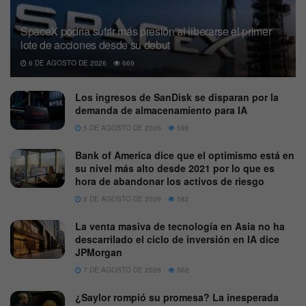
SpaceX podría sufrir más presión al liberarse el primer
lote de acciones desde su debut
6 DE AGOSTO DE 2026
669
Los ingresos de SanDisk se disparan por la
demanda de almacenamiento para IA
5 DE AGOSTO DE 2026
586
Bank of America dice que el optimismo está en
su nivel más alto desde 2021 por lo que es
hora de abandonar los activos de riesgo
8 DE AGOSTO DE 2026
582
La venta masiva de tecnología en Asia no ha
descarrilado el ciclo de inversión en IA dice
JPMorgan
7 DE AGOSTO DE 2026
562
¿Saylor rompió su promesa? La inesperada