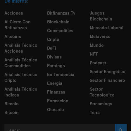
De Interes:
Acciones
Bitfinanzas Tv
Juegos
Blockchain
Al Cierre Con
Blockchain
Bitfinanzas
Mercado Laboral
Commodities
Altcoins
Metaverso
Cripto
Análisis Técnico
Mundo
DeFi
Acciones
NFT
Divisas
Análisis Técnico
Podcast
Commodities
Earnings
Sector Energético
Análisis Técnico
En Tendencia
Cripto
Sector Financiero
Energía
Análisis Técnico
Sector
Finanzas
Indices
Tecnologico
Formacion
Bitcoin
Streamings
Glosario
Bitcoin
Terra