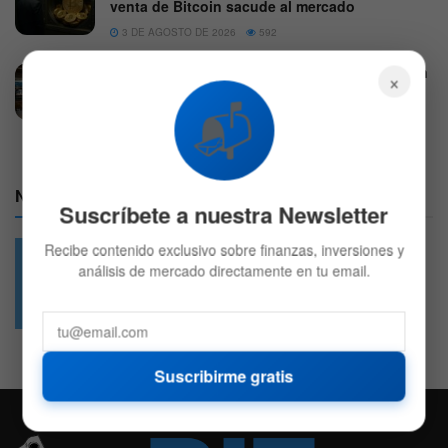
venta de Bitcoin sacude al mercado
3 DE AGOSTO DE 2026
592
Las inversiones en Anthropic y OpenAI elevan
×
un 48% los beneficios de Big Tech
📬
4 DE AGOSTO DE 2026
580
Nuestras Redes:
Suscríbete a nuestra Newsletter
Recibe contenido exclusivo sobre finanzas, inversiones y
análisis de mercado directamente en tu email.
49.6k
4.7k
Followers
Followers
Suscribirme gratis