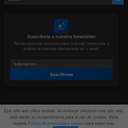
📬
Suscríbete a nuestra Newsletter
Recibe contenido exclusivo sobre finanzas, inversiones y
análisis de mercado directamente en tu email.
Suscribirme
Acerca de nosotros
Politica Editorial
Nuestro Equipo
Este sitio web utiliza cookies. Al continuar utilizando este sitio web,
Contactanos
Anunciate
está dando su consentimiento para el uso de cookies. Visite
nuestra
Política de privacidad y cookies
para saber más.
© 2022-2026
BitFinanzas
- Hecho por
Team DM. 😎