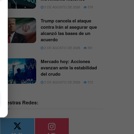
5 DE AGOSTO DE 2026
578
Trump cancela el ataque
contra Irán al asegurar que
alcanzó las bases de un
acuerdo
2 DE AGOSTO DE 2026
591
Mercado hoy: Acciones
avanzan ante la estabilidad
del crudo
5 DE AGOSTO DE 2026
572
Nuestras Redes: