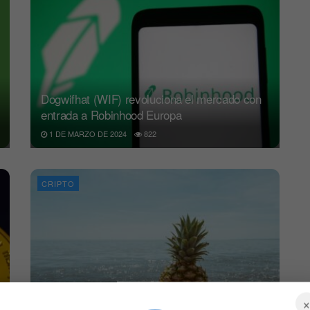
Dogwifhat (WIF) revoluciona el mercado con
entrada a Robinhood Europa
1 DE MARZO DE 2024
822
CRIPTO
Furor por dinero gratis en la DeFi, «el Aidrop