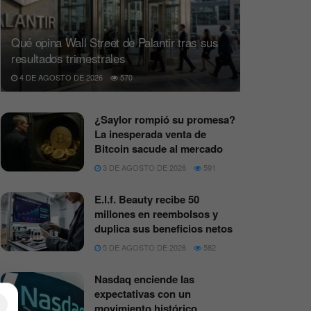
Qué opina Wall Street de Palantir tras sus
resultados trimestrales
4 DE AGOSTO DE 2026
570
¿Saylor rompió su promesa?
La inesperada venta de
Bitcoin sacude al mercado
3 DE AGOSTO DE 2026
591
E.l.f. Beauty recibe 50
millones en reembolsos y
duplica sus beneficios netos
5 DE AGOSTO DE 2026
582
Nasdaq enciende las
expectativas con un
×
movimiento histórico