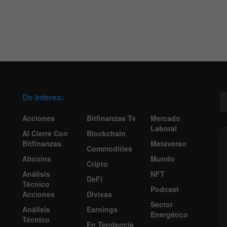
De Interes:
Acciones
Bitfinanzas Tv
Mercado
Laboral
Al Cierre Con
Blockchain
Bitfinanzas
Metaverso
Commodities
Altcoins
Mundo
Cripto
Análisis
NFT
DeFi
Técnico
Podcast
Acciones
Divisas
Sector
Análisis
Earnings
Energético
Técnico
En Tendencia