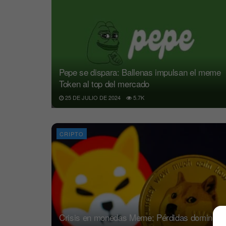
Pepe se dispara: Ballenas impulsan el meme
Token al top del mercado
25 DE JULIO DE 2024
5.7K
CRIPTO
Crisis en monedas Meme: Pérdidas dominan